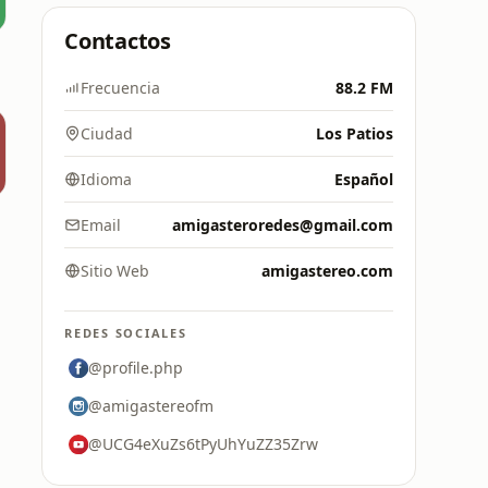
Contactos
Frecuencia
88.2 FM
Ciudad
Los Patios
Idioma
Español
Email
amigasteroredes@gmail.com
Sitio Web
amigastereo.com
REDES SOCIALES
@profile.php
@amigastereofm
@UCG4eXuZs6tPyUhYuZZ35Zrw