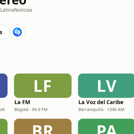
p
Latina
Noticias
s
LF
LV
La FM
La Voz del Caribe
 AM
Bogotá · 94.9 FM
Barranquilla · 1340 AM
BR
PA