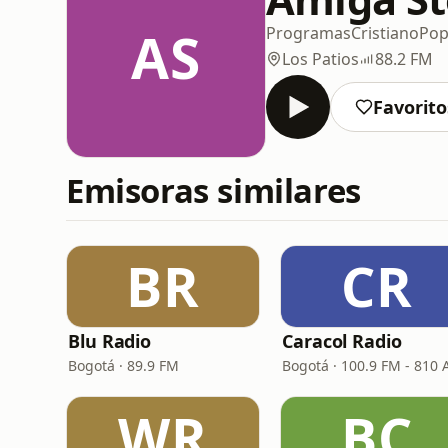
AS
Programas
Cristiano
Po
Los Patios
88.2 FM
Favorito
Emisoras similares
BR
CR
Blu Radio
Caracol Radio
Bogotá · 89.9 FM
Bogotá · 100.9 FM - 810
WR
BC