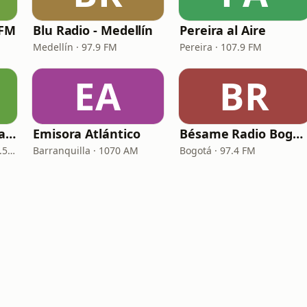
 FM
Blu Radio - Medellín
Pereira al Aire
Medellín · 97.9 FM
Pereira · 107.9 FM
EA
BR
La Reina Cartagena de Indias
Emisora Atlántico
Bésame Radio Bogotá
Cartagena de Indias · 95.5 FM
Barranquilla · 1070 AM
Bogotá · 97.4 FM