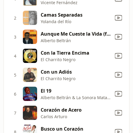
Vicente Fernández
Camas Separadas
2
Yolanda del Río
Aunque Me Cueste la Vida (feat. La Sonora Matancera)
3
Alberto Beltrán
Con la Tierra Encima
4
El Charrito Negro
Con un Adiós
5
El Charrito Negro
El 19
6
Alberto Beltrán & La Sonora Matancera
Corazón de Acero
7
Carlos Arturo
Busco un Corazón
8