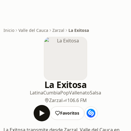
Inicio
Valle del Cauca
Zarzal
La Exitosa
La Exitosa
Latina
Cumbia
Pop
Vallenato
Salsa
Zarzal
106.6 FM
Favoritos
La Exitosa transmite desde Zarzal, Valle del Cauca en