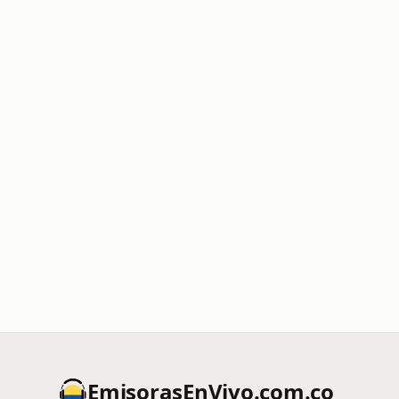
EmisorasEnVivo.com.co