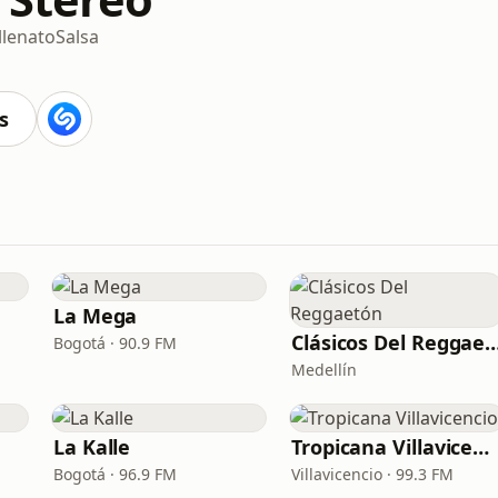
llenato
Salsa
s
n
La Mega
Clásicos Del Regg
Bogotá · 90.9 FM
Medellín
La Kalle
Tropicana Villavicencio
Bogotá · 96.9 FM
Villavicencio · 99.3 FM