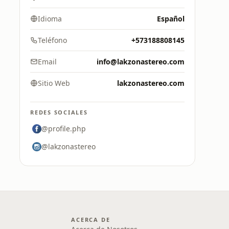
Idioma
Español
Teléfono
+573188808145
Email
info@lakzonastereo.com
Sitio Web
lakzonastereo.com
REDES SOCIALES
@profile.php
@lakzonastereo
ACERCA DE