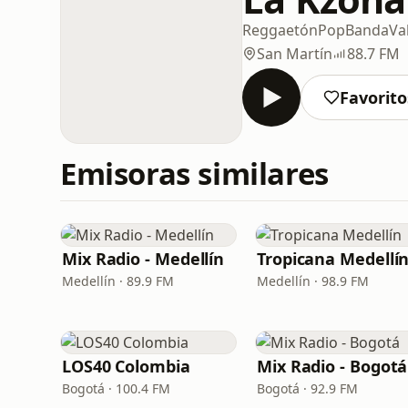
Reggaetón
Pop
Banda
Va
San Martín
88.7 FM
Favorito
Emisoras similares
Mix Radio - Medellín
Tropicana Medellí
Medellín · 89.9 FM
Medellín · 98.9 FM
LOS40 Colombia
Mix Radio - Bogotá
Bogotá · 100.4 FM
Bogotá · 92.9 FM