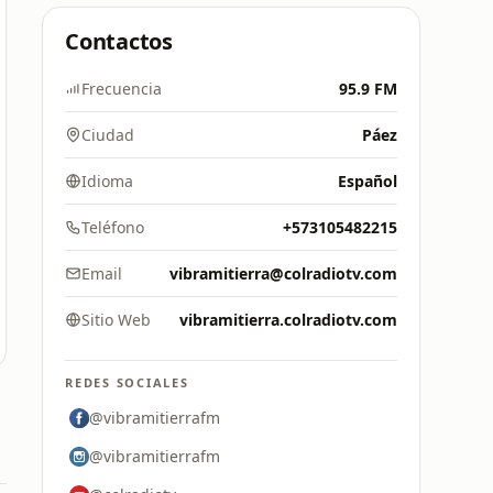
Contactos
Frecuencia
95.9 FM
Ciudad
Páez
Idioma
Español
Teléfono
+573105482215
Email
vibramitierra@colradiotv.com
Sitio Web
vibramitierra.colradiotv.com
REDES SOCIALES
@vibramitierrafm
@vibramitierrafm