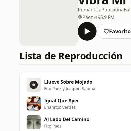
Romántica
Pop
Latina
Ba
Páez
95.9 FM
Favorito
Lista de Reproducción
Llueve Sobre Mojado
Fito Paez y Joaquin Sabina
Igual Que Ayer
Enanitos Verdes
Al Lado Del Camino
Fito Paez