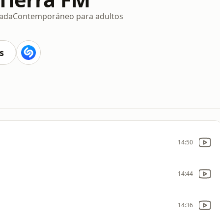
lada
Contemporáneo para adultos
s
14:50
14:44
14:36