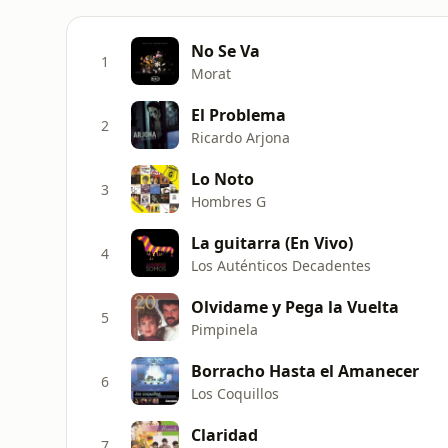
No Se Va
1
Morat
El Problema
2
Ricardo Arjona
Lo Noto
3
Hombres G
La guitarra (En Vivo)
4
Los Auténticos Decadentes
Olvidame y Pega la Vuelta
5
Pimpinela
Borracho Hasta el Amanecer
6
Los Coquillos
Claridad
7