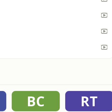
BC
RT