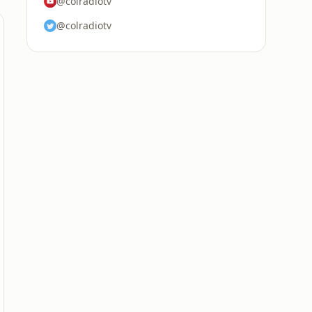
@colradiotv
@colradiotv