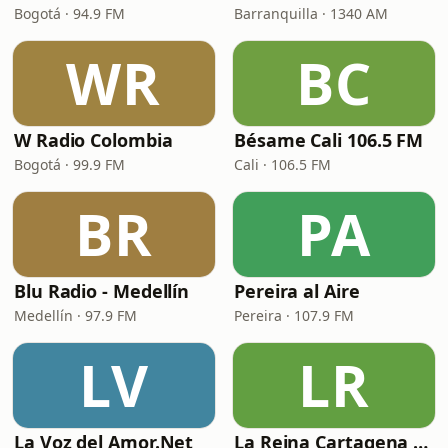
Bogotá · 94.9 FM
Barranquilla · 1340 AM
WR
BC
W Radio Colombia
Bésame Cali 106.5 FM
Bogotá · 99.9 FM
Cali · 106.5 FM
BR
PA
Blu Radio - Medellín
Pereira al Aire
Medellín · 97.9 FM
Pereira · 107.9 FM
LV
LR
La Voz del Amor.Net
La Reina Cartagena de Indias