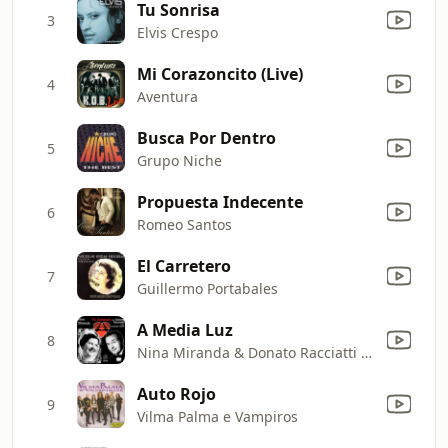
Tu Sonrisa
3
Elvis Crespo
Mi Corazoncito (Live)
4
Aventura
Busca Por Dentro
5
Grupo Niche
Propuesta Indecente
6
Romeo Santos
El Carretero
7
Guillermo Portabales
A Media Luz
8
Nina Miranda & Donato Racciatti y Su Orquesta Típica
Auto Rojo
9
Vilma Palma e Vampiros