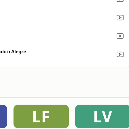
adito Alegre
LF
LV