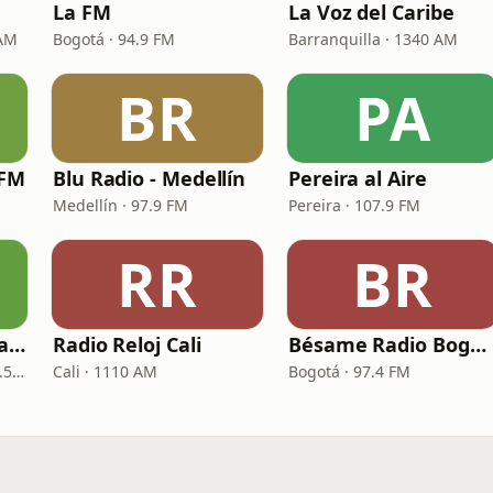
La FM
La Voz del Caribe
 AM
Bogotá · 94.9 FM
Barranquilla · 1340 AM
BR
PA
 FM
Blu Radio - Medellín
Pereira al Aire
Medellín · 97.9 FM
Pereira · 107.9 FM
RR
BR
La Reina Cartagena de Indias
Radio Reloj Cali
Bésame Radio Bogotá
Cartagena de Indias · 95.5 FM
Cali · 1110 AM
Bogotá · 97.4 FM