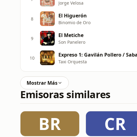
Jorge Velosa
El Higuerón
8
Binomio de Oro
El Metiche
9
Son Panelero
Expreso 1: Gavilán Pollero / Sab
10
Taxi Orquesta
Mostrar Más
Emisoras similares
BR
CR