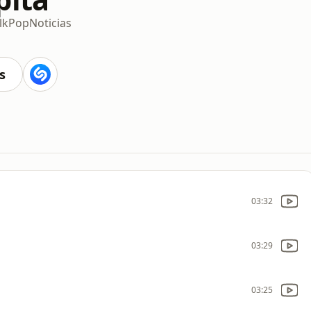
lk
Pop
Noticias
s
03:32
03:29
03:25