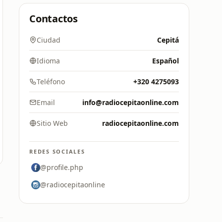
Contactos
Ciudad
Cepitá
Idioma
Español
Teléfono
+320 4275093
Email
info@radiocepitaonline.com
Sitio Web
radiocepitaonline.com
REDES SOCIALES
@profile.php
@radiocepitaonline