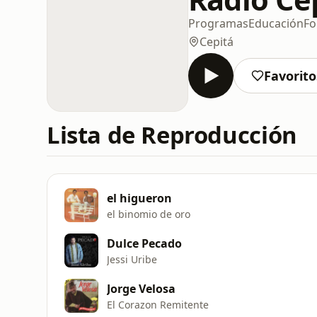
Programas
Educación
Fo
Cepitá
Favorito
Lista de Reproducción
el higueron
el binomio de oro
Dulce Pecado
Jessi Uribe
Jorge Velosa
El Corazon Remitente