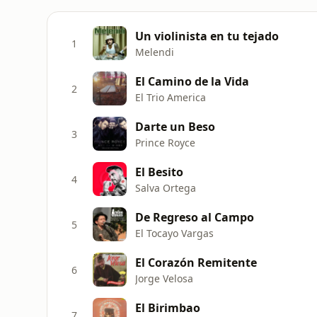
Un violinista en tu tejado
1
Melendi
El Camino de la Vida
2
El Trio America
Darte un Beso
3
Prince Royce
El Besito
4
Salva Ortega
De Regreso al Campo
5
El Tocayo Vargas
El Corazón Remitente
6
Jorge Velosa
El Birimbao
7