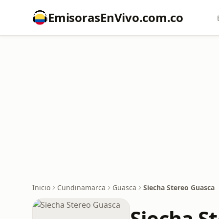
EmisorasEnVivo.com.co
Inicio
Cundinamarca
Guasca
Siecha Stereo Guasca
Siecha S