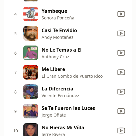
Yambeque
4
Sonora Ponceña
Casi Te Envidio
5
Andy Montañez
No Le Temas a El
6
Anthony Cruz
Me Libere
7
El Gran Combo de Puerto Rico
La Diferencia
8
Vicente Fernández
Se Te Fueron las Luces
9
Jorge Oñate
No Hieras Mi Vída
10
Jerry Rivera