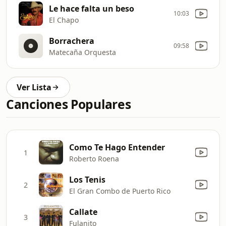
Le hace falta un beso
10:03
El Chapo
Borrachera
09:58
Matecaña Orquesta
Ver Lista
Canciones Populares
Como Te Hago Entender
1
Roberto Roena
Los Tenis
2
El Gran Combo de Puerto Rico
Callate
3
Fulanito