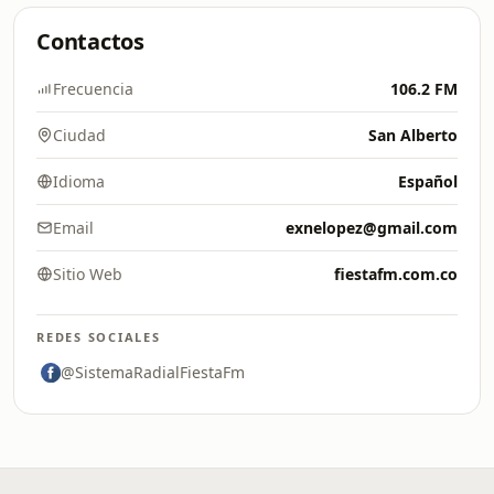
Contactos
Frecuencia
106.2 FM
Ciudad
San Alberto
Idioma
Español
Email
exnelopez@gmail.com
Sitio Web
fiestafm.com.co
REDES SOCIALES
@SistemaRadialFiestaFm