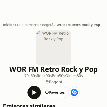
Inicio
Cundinamarca
Bogotá
WOR FM Retro Rock y Pop
WOR FM Retro Rock y Pop
70s
60s
Rock
90s
Pop
50s
Oldies
80s
Bogotá
Favoritos
Emisoras similares