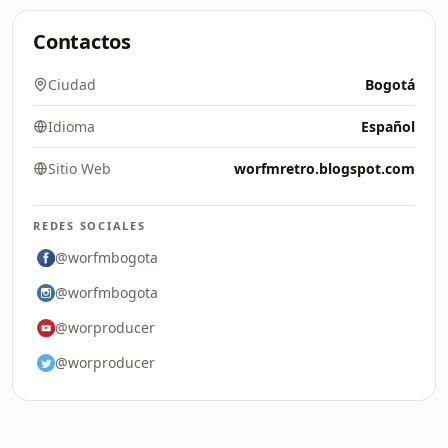
Contactos
Ciudad
Bogotá
Idioma
Español
Sitio Web
worfmretro.blogspot.com
REDES SOCIALES
@worfmbogota
@worfmbogota
@worproducer
@worproducer