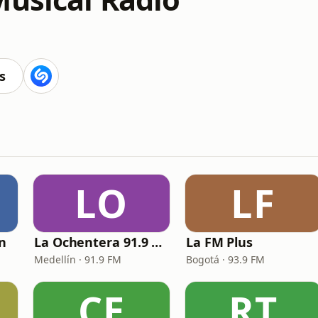
s
LO
LF
ín
La Ochentera 91.9 FM
La FM Plus
Medellín · 91.9 FM
Bogotá · 93.9 FM
CE
RT