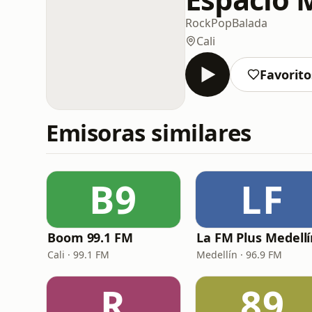
Rock
Pop
Balada
Cali
Favorito
Emisoras similares
B9
LF
Boom 99.1 FM
La FM Plus Medell
Cali · 99.1 FM
Medellín · 96.9 FM
R
89