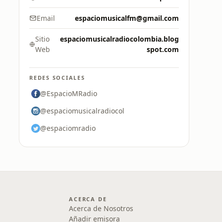
Email
espaciomusicalfm@gmail.com
Sitio
espaciomusicalradiocolombia.blog
Web
spot.com
REDES SOCIALES
@EspacioMRadio
@espaciomusicalradiocol
@espaciomradio
ACERCA DE
Acerca de Nosotros
Añadir emisora