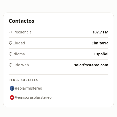
Contactos
Frecuencia
107.7 FM
Ciudad
Cimitarra
Idioma
Español
Sitio Web
solarfmstereo.com
REDES SOCIALES
@solarfmstereo
@emisorasolarstereo