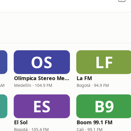
OS
LF
Olímpica Stereo Medellín
La FM
 AM
Medellín · 104.9 FM
Bogotá · 94.9 FM
ES
B9
El Sol
Boom 99.1 FM
Bogotá · 105.4 FM
Cali · 99.1 FM