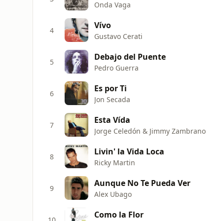
Onda Vaga
Vívo
4
Gustavo Cerati
Debajo del Puente
5
Pedro Guerra
Es por Ti
6
Jon Secada
Esta Vída
7
Jorge Celedón & Jimmy Zambrano
Livin' la Vida Loca
8
Ricky Martin
Aunque No Te Pueda Ver
9
Alex Ubago
Como la Flor
10