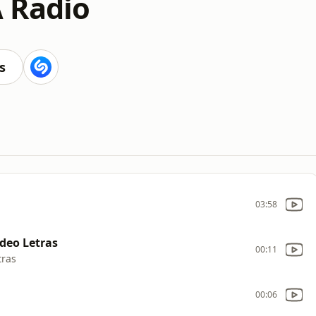
 Radio
s
03:58
deo Letras
00:11
tras
00:06