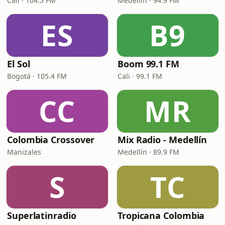
Cali · 104.5 FM
Medellín · 94.9 FM
ES
B9
El Sol
Boom 99.1 FM
Bogotá · 105.4 FM
Cali · 99.1 FM
CC
MR
Colombia Crossover
Mix Radio - Medellín
Manizales
Medellín · 89.9 FM
S
TC
Superlatinradio
Tropicana Colombia