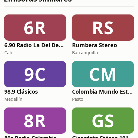
6R
RS
6.90 Radio La Del Despecho
Rumbera Stereo
Cali
Barranquilla
9C
CM
98.9 Clásicos
Colombia Mundo Estéreo
Medellín
Pasto
8R
GS