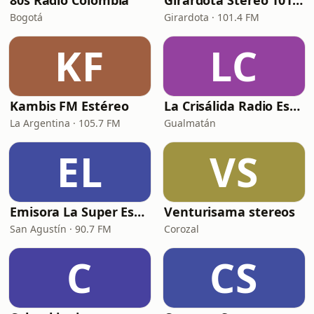
80s Radio Colombia
Girardota Stéreo 101.4 FM
Bogotá
Girardota · 101.4 FM
KF
LC
Kambis FM Estéreo
La Crisálida Radio Escolar
La Argentina · 105.7 FM
Gualmatán
EL
VS
Emisora La Super Estereo
Venturisama stereos
San Agustín · 90.7 FM
Corozal
C
CS