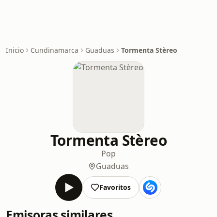
Inicio
Cundinamarca
Guaduas
Tormenta Stèreo
Tormenta Stèreo
Pop
Guaduas
Favoritos
Emisoras similares