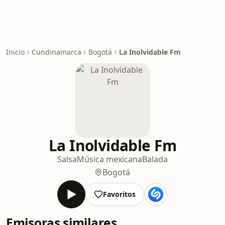
Inicio
Cundinamarca
Bogotá
La Inolvidable Fm
La Inolvidable Fm
Salsa
Música mexicana
Balada
Bogotá
Favoritos
Emisoras similares