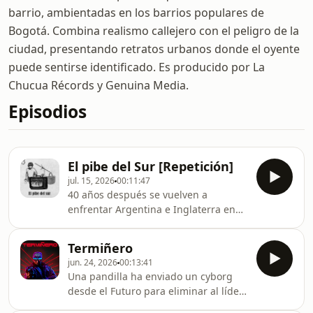
barrio, ambientadas en los barrios populares de
Bogotá. Combina realismo callejero con el peligro de la
ciudad, presentando retratos urbanos donde el oyente
puede sentirse identificado. Es producido por La
Chucua Récords y Genuina Media.
Episodios
El pibe del Sur [Repetición]
jul. 15, 2026
00:11:47
40 años después se vuelven a
enfrentar Argentina e Inglaterra en
las semifinales de un mundial. Hoy
queremos recordar nuestro capítulo
Termiñero
El Pibe del Sur. La historia de un niño
jun. 24, 2026
00:13:41
y su madre en la fría Bogotá que
Una pandilla ha enviado un cyborg
gambetean la pobreza inspirados en
desde el Futuro para eliminar al líder
el Diez. &nbsp;Si quieren apoyarnos
de la resistencia. Todo para quedarse
pueden hacerlo por Nequi y Daviplata