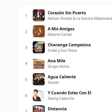
Corazón Sin Puerto
1
Nelson Pinedo & La Sonora Matancera
A Mis Amigos
2
Alberto Cortez
Charanga Campesina
3
Fruko y Sus Tesos
Ana Mile
4
Grupo Niche
Agua Caliente
5
Fausto
Y Cuando Estes Con El
6
Danny Cabuche
Distancia
7