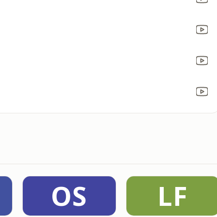
OS
LF