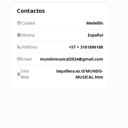
Contactos
Ciudad
Medellín
Idioma
Español
Teléfono
+57 + 3161896188
Email
mundomusical2024@gmail.com
Sitio
laquillera.es.tl/MUNDO-
Web
MUSICAL.htm