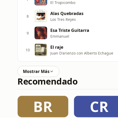
El Tropicombo
Alas Quebradas
8
Los Tres Reyes
Esa Triste Guitarra
9
Emmanuel
El raje
10
Juan D'arienzo con Alberto Echague
Mostrar Más
Recomendado
BR
CR