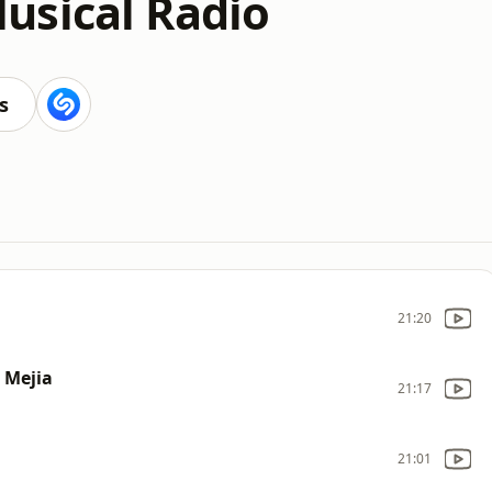
sical Radio
s
21:20
 Mejia
21:17
21:01