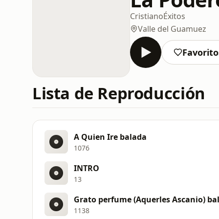
Cristiano
Éxitos
Valle del Guamuez
Favorito
Lista de Reproducción
A Quien Ire balada
1076
INTRO
13
Grato perfume (Aquerles Ascanio) ba
1138