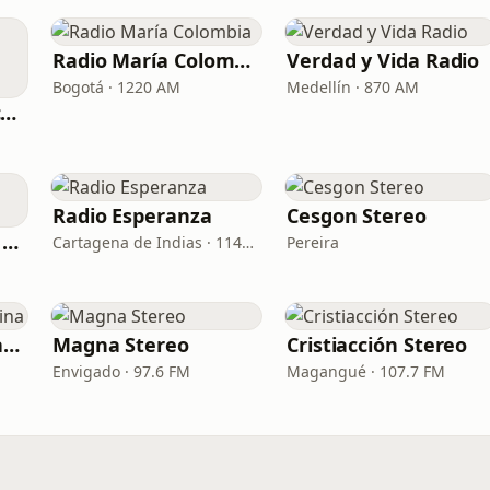
Radio María Colombia
Verdad y Vida Radio
Bogotá · 1220 AM
Medellín · 870 AM
Radio Nexos Musica Cristiana (Iglesia De Jesucristo)
Radio Esperanza
Cesgon Stereo
La Voz de la Patria Celestial
Cartagena de Indias · 1140 AM
Pereira
CRV Radio Vida - Latina
Magna Stereo
Cristiacción Stereo
Envigado · 97.6 FM
Magangué · 107.7 FM