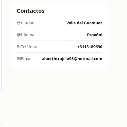
Contactos
Ciudad
Valle del Guamuez
Idioma
Español
Teléfono
+3113189690
Email
alberthtrujillo98@hotmail.com