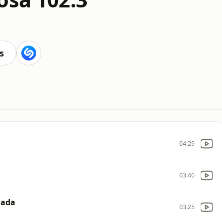
s
04:29
03:40
lada
03:25