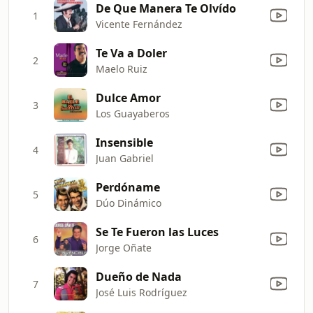
De Que Manera Te Olvído
1
Vicente Fernández
Te Va a Doler
2
Maelo Ruiz
Dulce Amor
3
Los Guayaberos
Insensible
4
Juan Gabriel
Perdóname
5
Dúo Dinámico
Se Te Fueron las Luces
6
Jorge Oñate
Dueño de Nada
7
José Luis Rodríguez