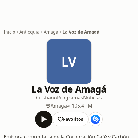
Inicio
Antioquia
Amagá
La Voz de Amagá
LV
La Voz de Amagá
Cristiano
Programas
Noticias
Amagá
105.4 FM
Favoritos
Emisora comunitaria de la Corporación Café y Carbón,