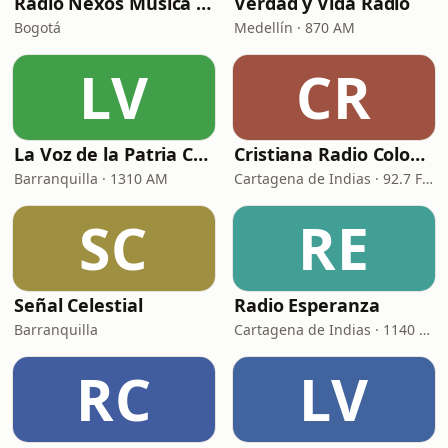
Radio Nexos Musica Cristiana (Iglesia De Jesucristo)
Verdad y Vida Radio
Bogotá
Medellín · 870 AM
LV
CR
La Voz de la Patria Celestial
Cristiana Radio Colombia
Barranquilla · 1310 AM
Cartagena de Indias · 92.7 FM
SC
RE
Señal Celestial
Radio Esperanza
Barranquilla
Cartagena de Indias · 1140 AM
RC
LV