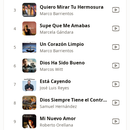
Quiero Mirar Tu Hermosura
3
Marco Barrientos
Supe Que Me Amabas
4
Marcela Gándara
Un Corazón Limpio
5
Marco Barrientos
Dios Ha Sido Bueno
6
Marcos Witt
Está Cayendo
7
José Luis Reyes
Dios Siempre Tiene el Control (Live)
8
Samuel Hernández
Mi Nuevo Amor
9
Roberto Orellana