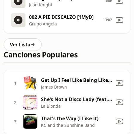
13:06
Jean Knight
002 A PIE DESCALZO [1MyD]
13:02
Grupo Angola
Ver Lista
Canciones Populares
Get Up I Feel Like Being Like A Sex Machine, Pts. 1 & 2
1
James Brown
She's Not a Disco Lady (feat. D.D. Sound) [High Energy]
2
La Bionda
That's the Way (I Like It)
3
KC and the Sunshine Band