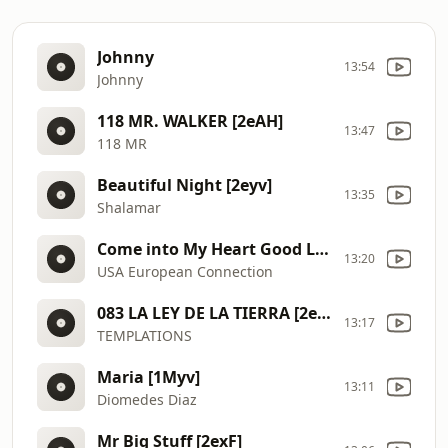
Johnny
13:54
Johnny
118 MR. WALKER [2eAH]
13:47
118 MR
Beautiful Night [2eyv]
13:35
Shalamar
Come into My Heart Good Loving [2eyI]
13:20
USA European Connection
083 LA LEY DE LA TIERRA [2eA8]
13:17
TEMPLATIONS
Maria [1Myv]
13:11
Diomedes Diaz
Mr Big Stuff [2exF]