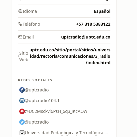
Idioma
Español
Teléfono
+57 318 5383122
Email
uptcradio@uptc.edu.co
uptc.edu.co/sitio/portal/sitios/univers
Sitio
idad/rectoria/comunicaciones/3_radio
Web
/index.html
REDES SOCIALES
@uptcradio
@uptcradio104.1
@UC2Msd-vi6PsH_6q3JJKcAOw
@uptcradio
Universidad Pedagógica y Tecnológica de Colombia