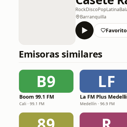
Rock
Disco
Pop
Latina
Bal
Barranquilla
Favorito
Emisoras similares
B9
LF
Boom 99.1 FM
La FM Plus Medell
Cali · 99.1 FM
Medellín · 96.9 FM
89
R