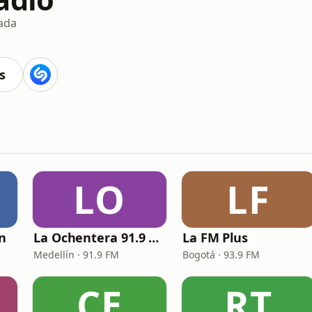
ada
s
LO
LF
ín
La Ochentera 91.9 FM
La FM Plus
Medellín · 91.9 FM
Bogotá · 93.9 FM
CE
RT