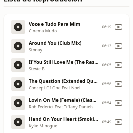
Voce e Tudo Para Mim
06:19
Cinema Mudo
Around You (Club Mix)
06:13
Stonay
If You Still Love Me (The Rascal Remix)
06:05
Stevie B
The Question (Extended Question Mix)
05:58
Concept Of One Feat Noel
Lovin On Me (Female) (Classic Latin Freestyle Extended Club Version)
05:54
Rob Federici Feat.Tiffany Daniels
Hand On Your Heart (Smokin' Mix)
05:49
Kylie Minogue