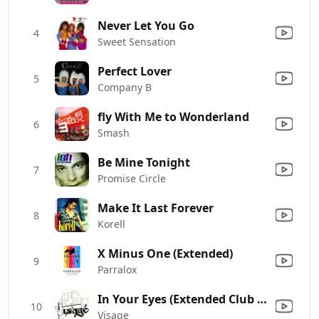
Never Let You Go
4
Sweet Sensation
Perfect Lover
5
Company B
fly With Me to Wonderland
6
Smash
Be Mine Tonight
7
Promise Circle
Make It Last Forever
8
Korell
X Minus One (Extended)
9
Parralox
In Your Eyes (Extended Club Dance Mix)
10
Visage