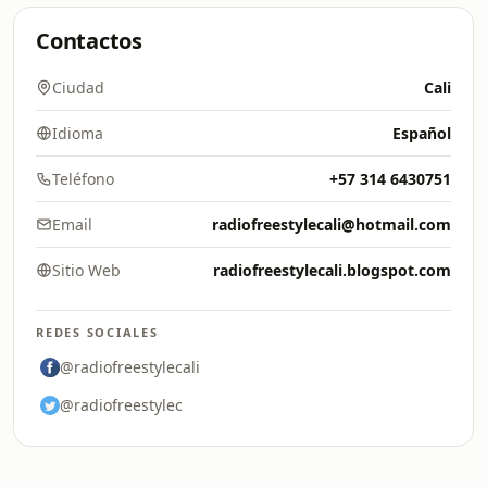
Contactos
Ciudad
Cali
Idioma
Español
Teléfono
+57 314 6430751
Email
radiofreestylecali@hotmail.com
Sitio Web
radiofreestylecali.blogspot.com
REDES SOCIALES
@radiofreestylecali
@radiofreestylec