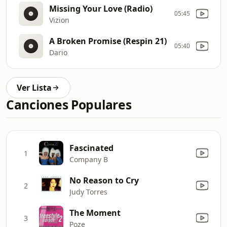
Missing Your Love (Radio)
05:45
Vizion
A Broken Promise (Respin 21)
05:40
Dario
Ver Lista
Canciones Populares
Fascinated
1
Company B
No Reason to Cry
2
Judy Torres
The Moment
3
Poze