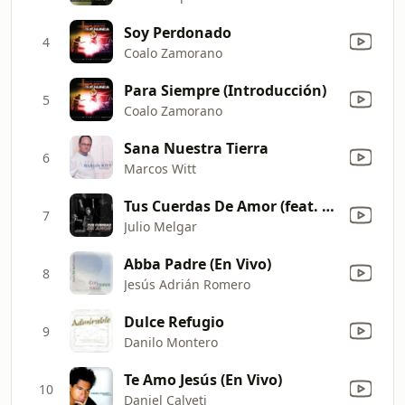
Soy Perdonado
4
Coalo Zamorano
Para Siempre (Introducción)
5
Coalo Zamorano
Sana Nuestra Tierra
6
Marcos Witt
Tus Cuerdas De Amor (feat. Lowsan Melgar)
7
Julio Melgar
Abba Padre (En Vivo)
8
Jesús Adrián Romero
Dulce Refugio
9
Danilo Montero
Te Amo Jesús (En Vivo)
10
Daniel Calveti