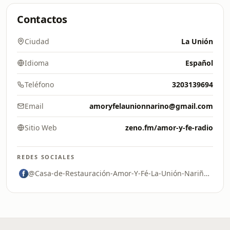
Contactos
Ciudad
La Unión
Idioma
Español
Teléfono
3203139694
Email
amoryfelaunionnarino@gmail.com
Sitio Web
zeno.fm/amor-y-fe-radio
REDES SOCIALES
@Casa-de-Restauración-Amor-Y-Fé-La-Unión-Nariño-100257411629025