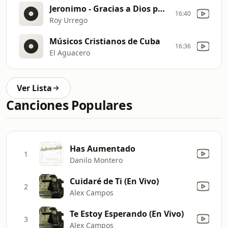
Jeronimo - Gracias a Dios por la vida
16:40
Roy Urrego
Músicos Cristianos de Cuba
16:36
El Aguacero
Ver Lista
Canciones Populares
Has Aumentado
1
Danilo Montero
Cuidaré de Ti (En Vivo)
2
Alex Campos
Te Estoy Esperando (En Vivo)
3
Alex Campos