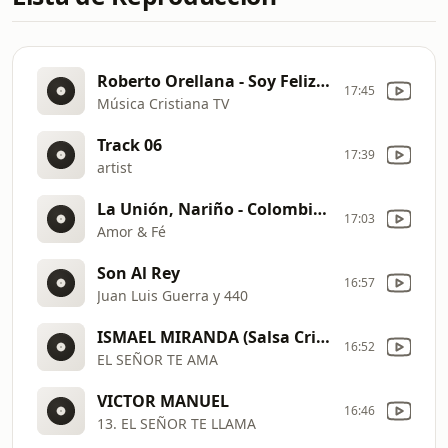
Roberto Orellana - Soy Feliz - Videoclip - Musica Cristiana
17:45
Música Cristiana TV
Track 06
17:39
artist
La Unión, Nariño - Colombia - //MENSAJE// 5 PIEDRAS PARA DERRIBAR GIGANTES
17:03
Amor & Fé
Son Al Rey
16:57
Juan Luis Guerra y 440
ISMAEL MIRANDA (Salsa Cristiana)
16:52
EL SEÑOR TE AMA
VICTOR MANUEL
16:46
13. EL SEÑOR TE LLAMA