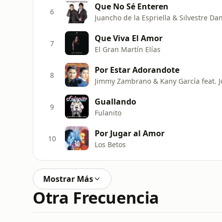
Que No Sé Enteren
6
Juancho de la Espriella & Silvestre D
Que Viva El Amor
7
El Gran Martín Elías
Por Estar Adorandote
8
Jimmy Zambrano & Kany García feat. 
Guallando
9
Fulanito
Por Jugar al Amor
10
Los Betos
Mostrar Más
Otra Frecuencia