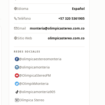
Idioma
Español
Teléfono
+57 320 5361905
Email
monteria@olimpicastereo.com.co
Sitio Web
olimpicastereo.com.co
REDES SOCIALES
@olimpicaestereomonteria
@olimpicamonteria
@OlimpicaStereoFM
@OlimpikMonteria
@olimpicamonteria905
Olímpica Stereo