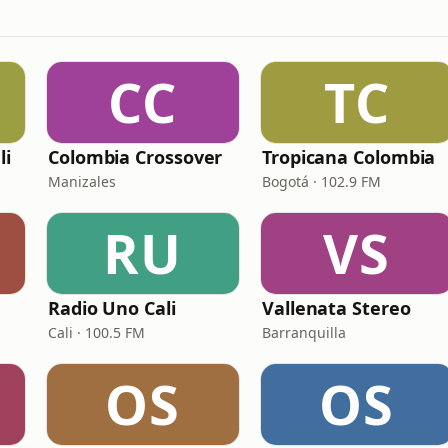
CC
TC
li
Colombia Crossover
Tropicana Colombia
Manizales
Bogotá · 102.9 FM
RU
VS
Radio Uno Cali
Vallenata Stereo
Cali · 100.5 FM
Barranquilla
OS
OS