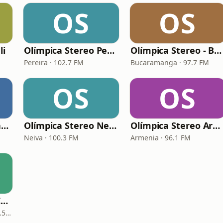
OS
OS
li
Olímpica Stereo Pereira
Olímpica Stereo - Bucaramanga
Pereira · 102.7 FM
Bucaramanga · 97.7 FM
OS
OS
Olímpica Stereo Barranquilla
Olímpica Stereo Neiva
Olímpica Stereo Armenia
Neiva · 100.3 FM
Armenia · 96.1 FM
Olímpica Stereo - Cartagena
Cartagena de Indias · 90.5 FM