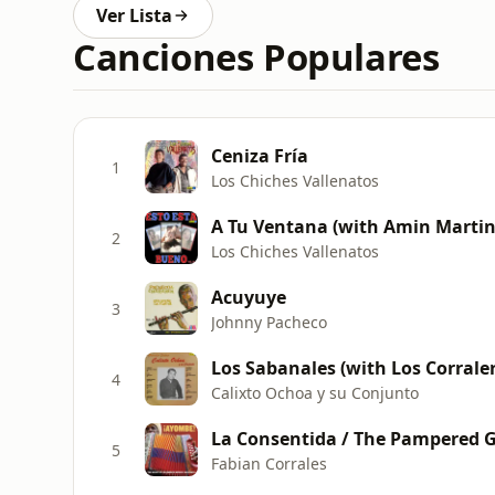
Ver Lista
Canciones Populares
Ceniza Fría
1
Los Chiches Vallenatos
A Tu Ventana (with Amin Martin
2
Los Chiches Vallenatos
Acuyuye
3
Johnny Pacheco
Los Sabanales (with Los Corrale
4
Calixto Ochoa y su Conjunto
La Consentida / The Pampered G
5
Fabian Corrales