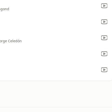
angond
Jorge Celedón