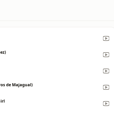
ez)
ros de Majagual)
irl