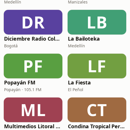
Medellín
Manizales
DR
LB
Diciembre Radio Colombia
La Bailoteka
Bogotá
Medellín
PF
LF
Popayán FM
La Fiesta
Popayán · 105.1 FM
El Peñol
ML
CT
Multimedios Litoral Turbo
Condina Tropical Pereira