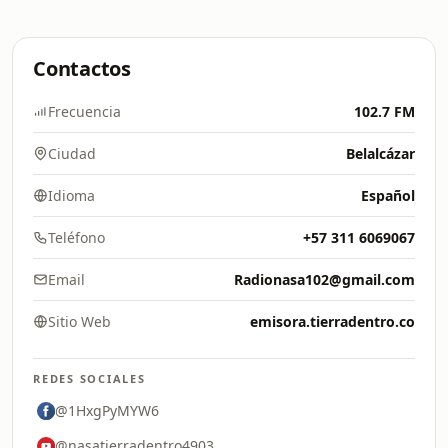
Contactos
Frecuencia
102.7 FM
Ciudad
Belalcázar
Idioma
Español
Teléfono
+57 311 6069067
Email
Radionasa102@gmail.com
Sitio Web
emisora.tierradentro.co
REDES SOCIALES
@1HxgPyMYW6
@nasatierradentro4903