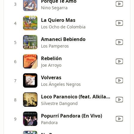
Porque Te Amo
3
Nino Segarra
La Quiero Mas
4
Los Ocho de Colombia
Amaneci Bebiendo
5
Los Pamperos
Rebelión
6
Joe Arroyo
Volveras
7
Los Ángeles Negros
Loco Paranoico (feat. Alkilados) [Bachata Version]
8
Silvestre Dangond
Popurrí Pandora (En Vivo)
9
Pandora