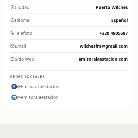
Ciudad
Puerto Wilches
Idioma
Español
Teléfono
+320 4905687
Email
wilchesfm@gmail.com
Sitio Web
emisoralaestacion.com
REDES SOCIALES
@EmisoraLaEstacion
@emisoralaestacion