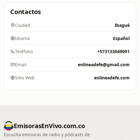
Contactos
Ciudad
Ibagué
Idioma
Español
Teléfono
+573133049091
Email
enlineadefe@gmail.com
Sitio Web
enlineadefe.com
EmisorasEnVivo.com.co
Escucha emisoras de radio y pódcasts de