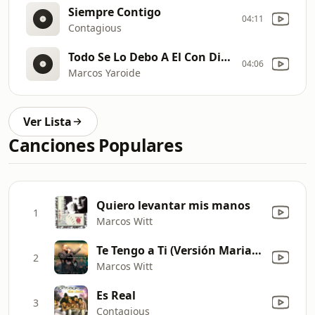
Siempre Contigo
04:11
Contagious
Todo Se Lo Debo A El Con Divino
04:06
Marcos Yaroide
Ver Lista
Canciones Populares
Quiero levantar mis manos
1
Marcos Witt
Te Tengo a Ti (Versión Mariachi)
2
Marcos Witt
Es Real
3
Contagious