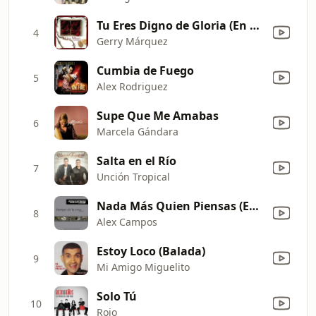
Tu Eres Digno de Gloria (En Vivo)
4
Gerry Márquez
Cumbia de Fuego
5
Alex Rodriguez
Supe Que Me Amabas
6
Marcela Gándara
Salta en el Río
7
Unción Tropical
Nada Más Quien Piensas (En Vivo)
8
Alex Campos
Estoy Loco (Balada)
9
Mi Amigo Miguelito
Solo Tú
10
Rojo