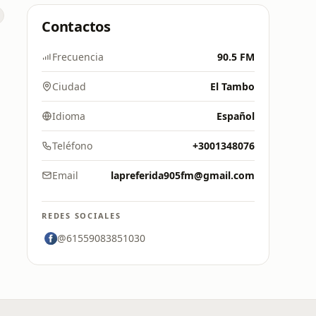
Contactos
Frecuencia
90.5 FM
Ciudad
El Tambo
Idioma
Español
Teléfono
+3001348076
Email
lapreferida905fm@gmail.com
REDES SOCIALES
@61559083851030