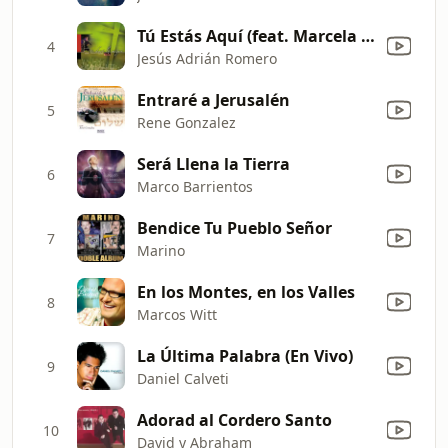
Tú Estás Aquí (feat. Marcela Gandara) [En Vivo]
4
Jesús Adrián Romero
Entraré a Jerusalén
5
Rene Gonzalez
Será Llena la Tierra
6
Marco Barrientos
Bendice Tu Pueblo Señor
7
Marino
En los Montes, en los Valles
8
Marcos Witt
La Última Palabra (En Vivo)
9
Daniel Calveti
Adorad al Cordero Santo
10
David y Abraham