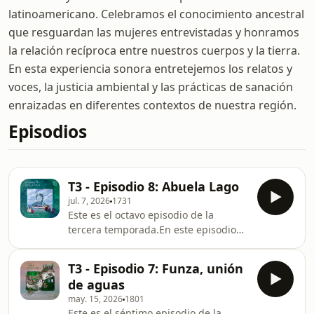
latinoamericano. Celebramos el conocimiento ancestral
que resguardan las mujeres entrevistadas y honramos
la relación recíproca entre nuestros cuerpos y la tierra.
En esta experiencia sonora entretejemos los relatos y
voces, la justicia ambiental y las prácticas de sanación
enraizadas en diferentes contextos de nuestra región.
Episodios
T3 - Episodio 8: Abuela Lago
jul. 7, 2026
1731
Este es el octavo episodio de la
tercera temporada.En este episodio
nos volcamos al diálogo entre una
abuela y sus nietos. Escuchamos la
T3 - Episodio 7: Funza, unión
resistencia de los jóvenes, la
de aguas
sabiduría sanadora de los mayores y
may. 15, 2026
1801
el encuentro entre generaciones que
Este es el séptimo episodio de la