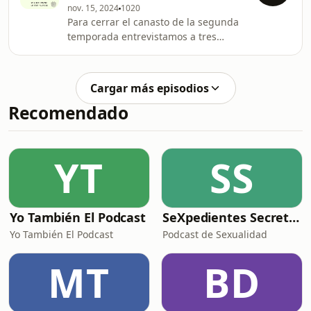
nov. 15, 2024
1020
para el amaranto.Recomendamos
Para cerrar el canasto de la segunda
usar audífonos para sumergirse en la
temporada entrevistamos a tres
experiencia sonora.
amigas que nos comparten un
escrito- ofrenda-ser de la tierra.En
este primer episodio-ofrenda
Cargar más episodios
Manuela del Alma nos comparte sus
Recomendado
palabras para la Yuca.Recomendamos
usar audífonos para sumergirse en la
experiencia sonora.
YT
SS
Yo También El Podcast
SeXpedientes Secretos
Yo También El Podcast
Podcast de Sexualidad
MT
BD