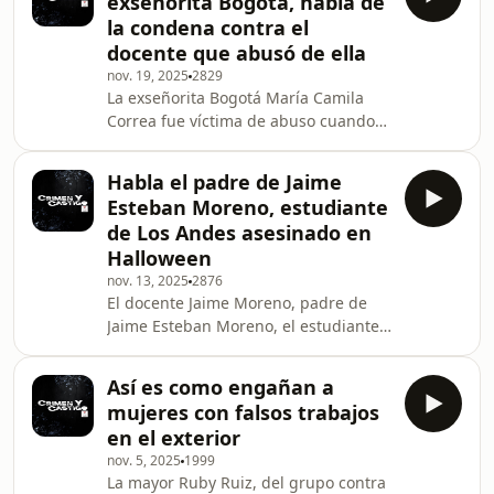
exseñorita Bogotá, habla de
de la República ordenó investigar al
la condena contra el
ciclista colombiano Luis Alberto
docente que abusó de ella
Herrera, más conocido como Lucho
nov. 19, 2025
2829
Herrera.
La exseñorita Bogotá María Camila
Correa fue víctima de abuso cuando
tenía 12 años. Luego de 17 años, se
conoció el fallo de primera instancia
Habla el padre de Jaime
contra el docente que la agredió:
Esteban Moreno, estudiante
Farley José López Henao.
de Los Andes asesinado en
Halloween
nov. 13, 2025
2876
El docente Jaime Moreno, padre de
Jaime Esteban Moreno, el estudiante
de Los Andes asesinado en
Halloween, habló en Crimen y Castigo
Así es como engañan a
sobre las circunstancias que rodearon
mujeres con falsos trabajos
la muerte de su hijo y el papel que
en el exterior
tuvieron las personas involucradas en
nov. 5, 2025
1999
este caso.
La mayor Ruby Ruiz, del grupo contra