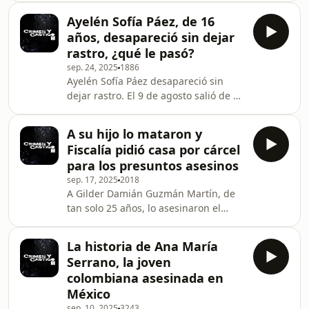
cautiverio, el homicidio de sus
habló sobre el asesinato de su
colegas, el acuerdo de paz con las
Ayelén Sofía Páez, de 16
hermano en México y el misterio que
Farc y el Gobie
años, desapareció sin dejar
rodea el caso que, hasta el momento,
rastro, ¿qué le pasó?
no tiene respuestas.
sep. 24, 2025
1886
Ayelén Sofía Páez desapareció sin
dejar rastro. El 9 de agosto salió de su
casa, ubicada en el barrio Chapinero,
en Bogotá, y no se supo más de ella.
A su hijo lo mataron y
Un video es la clave de las
Fiscalía pidió casa por cárcel
autoridades para dar con su
para los presuntos asesinos
paradero. Interpol emitió una circular
sep. 17, 2025
2018
amarilla para que autoridades de
A Gilder Damián Guzmán Martín, de
otros países ubiquen a la joven de 16
tan solo 25 años, lo asesinaron el
años. Su madre, Claudia Patricia
pasado 6 de julio en el municipio de
Oliveros, habló con el podcast Crimen
Chía, Cundinamarca. El joven pidió
y Castigo de
La historia de Ana María
ayuda en un conjunto residencial,
Serrano, la joven
pero nadie quiso socorrerlo. Pese a
colombiana asesinada en
las pruebas que demostraban que los
México
asesinos usaron cuchillos y machetes
sep. 10, 2025
3243