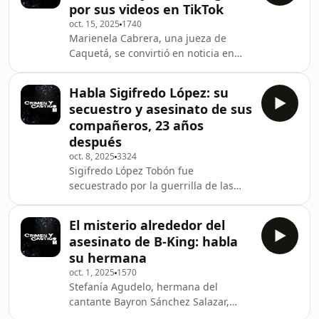
por sus videos en TikTok
oct. 15, 2025
1740
Marienela Cabrera, una jueza de
Caquetá, se convirtió en noticia en
Colombia después de que se
anunciara que se abrió una
Habla Sigifredo López: su
investigación en su contra por la
secuestro y asesinato de sus
publicación de videos en su cuenta de
compañeros, 23 años
TikTok. En las imágenes, la jueza baila
después
y canta canciones que están en
oct. 8, 2025
3324
tendencia. Según la denuncia, los
Sigifredo López Tobón fue
videos de la funcionaria son
secuestrado por la guerrilla de las
“sugerentes” y podrían afectar el
Farc en abril de 2002 junto a 11
decoro y la moralidad de la profesión.
diputados de la Asamblea
El misterio alrededor del
Departamental del Valle del Cauca.
asesinato de B-King: habla
Sus compañeros fueron asesinados
su hermana
mientras estaban retenidos
oct. 1, 2025
1570
ilegalmente y él fue acusado de ser
Stefanía Agudelo, hermana del
cómplice de este crimen. Hoy, 23 años
cantante Bayron Sánchez Salazar,
después, habla de su vida en
conocido artísticamente como B King,