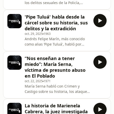
los delitos sexuales de la Policía,
habló con Crimen y Castigo sobre el
delito de trata de personas en
'Pipe Tuluá' habla desde la
Colombia, el cual ha ido en
cárcel sobre su historia, sus
incremento.La mayor denunció que
delitos y la extradición
grupos delictivos transnacionales
oct. 29, 2025
1963
engañan a mujeres ofreciéndoles
Andrés Felipe Marín, más conocido
trabajos en otros países para luego
como alias ‘Pipe Tuluá', habló por
secuestrarlas.En Crimen y Castigo les
primera vez ante una cámara. En
contamos cómo prevenir este delitos y
entrevista con el podcast Crimen y
las alertas a tener e
“Nos enseñan a tener
Castigo, el jefe de la estructura
miedo”: María Serna,
criminal La Inmaculada, habló sobre
víctima de presunto abuso
los recientes asesinatos de miembros
en El Poblado
del Inpec y el surgimiento del grupo
oct. 22, 2025
1971
MAGO (muerte a guardianes
María Serna habló con Crimen y
opresores).
Castigo sobre su historia, los ataques
que ha sufrido en redes sociales, lo
que significa ser una víctima en
La historia de Marienela
Colombia y sobre el delito de acto
Cabrera, la juez investigada
sexual abusivo con incapaz de resistir.