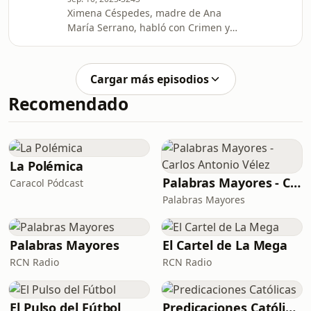
para quitarle la vida a Gilder, la
Ximena Céspedes, madre de Ana
Fiscalía solicitó detención domiciliaria
María Serrano, habló con Crimen y
para los acusados. Su madre, Edna
Castigo sobre el feminicidio de su
Martín
hija. La joven colombo-mexicana fue
asesinada, presuntamente, por su
Cargar más episodios
exnovio, Alan Gil. El acusado habría
Recomendado
manipulado la escena del crimen
para que pareciera que su víctima se
había quitado la vida.
La Polémica
Palabras Mayores - Carlos Antonio Vélez
Caracol Pódcast
Palabras Mayores
Palabras Mayores
El Cartel de La Mega
RCN Radio
RCN Radio
El Pulso del Fútbol
Predicaciones Católicas