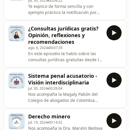
jul. 30, 2025
00:04:22
repaso sobre el arbitraje nacional y
Te explico de forma sencilla y con
los puntos que encontré relevantes
ejemplo práctico la notificación por
del arbitraje ejecutivoRecuerda que
emplazamiento en Colombia bajo la
me encuentras en redes sociales
perspectiva del litigio virtual
como Derecho al alcance de todos ®️,
¿Consultas jurídicas gratis?
vigenteRecuerda que me encuentras
aquí te dejo mi
Opinión, reflexiones y
en redes sociales como Derecho al
recomendaciones
alcance de todos ®️, aquí te dejo mis
ago. 6, 2024
00:07:35
enlaces rápidos 👉
En este episodio te hablo sobre las
https://linktr.ee/DerechoAlAlcanceDeTodosMe
consultas jurídicas gratuitas desde la
encanta ser parte del proceso de mis
reflexión y recomendaciones
colegas, por eso puedes agendar tu
Recuerda que me encuentras en
asesoría 1 a 1 para ve
Sistema penal acusatorio -
redes sociales como Derecho al
Visión interdisciplinaria
alcance de todos ®️, aquí te dejo mis
jul. 30, 2024
00:26:04
enlaces rápidos 👉
Nos acompaña la Magaly Pabón del
https://linktr.ee/DerechoAlAlcanceDeTodos
Colegio de abogados de Colombia
Si quieres ser parte de mi mentoria
para hablar del sistema penal
ABOGADOS DIFERENCIALES en mi
acusatorio colombiano desde una
perfil de instagram encuentras el
Derecho minero
perspectiva interdisciplinaria, y nos
enlace.
jul. 19, 2024
00:14:32
invita a su próximo seminario
Nos acompaña la Dra. Marylin Bedoya