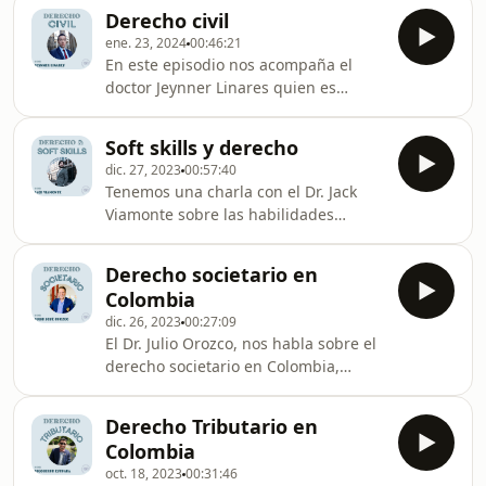
perspectiva práctica y con apuntes
Derecho civil
que seguro te van a servir. Recuerda
ene. 23, 2024
00:46:21
que me encuentras en redes sociales
En este episodio nos acompaña el
como Derecho al alcance de todos ®️,
doctor Jeynner Linares quien es
aquí te dejo mis enlaces rápidos 👉
litigante en el área civil. Con él
https://linktr.ee/DerechoAlAlcanceDeTodos
hablamos de nuestros puntos de vista
Ya casi cerramos inscripciones para
Soft skills y derecho
sobre el ejercicio profesional,
ABOGADOS DIFERENCIALES así que ve
dic. 27, 2023
00:57:40
reflexionamos, damos
a instagra
Tenemos una charla con el Dr. Jack
recomendaciones y contamos
Viamonte sobre las habilidades
experiencias. Recuerda puedes ser
blandas (soft skills) que como
parte de la mentoria ABOGADOS
profesionales del derecho debemos
DIFERENCIALES en donde te
Derecho societario en
desarrollar continuamente. Recuerda
acompaño a trabajar en tu parte
Colombia
que implementar nuestras
personal, técnica y práctica para
dic. 26, 2023
00:27:09
habilidades blandas tiene un impacto
lograr un mejor ejercicio
El Dr. Julio Orozco, nos habla sobre el
directo en nuestro trabajo y en la
derecho societario en Colombia,
fidelización de nuestros clientes. Me
dándonos una visión práctica de lo
encuentras en redes sociales como
que podemos encontrar a nivel
Derecho al alcance de todos:
Derecho Tributario en
casuístico, compartiendonos
Colombia
experiencias y sugiriendo excelente
oct. 18, 2023
00:31:46
material y programas para quienes