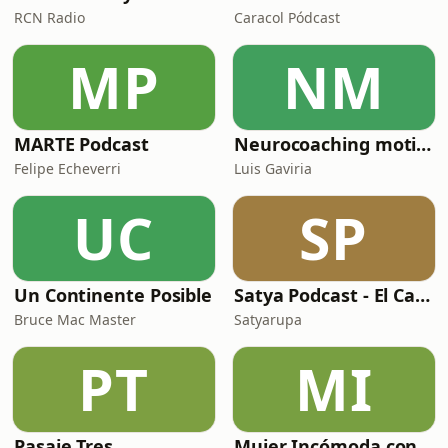
RCN Radio
Caracol Pódcast
MP
NM
MARTE Podcast
Neurocoaching motivación y propósito
Felipe Echeverri
Luis Gaviria
UC
SP
Un Continente Posible
Satya Podcast - El Canal de la Frecuencia Elevada
Bruce Mac Master
Satyarupa
PT
MI
Pasaje Tres
Mujer Incómoda con Vanessa Rosales