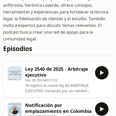
anfitriona, Verónica Laverde, ofrece consejos,
herramientas y experiencias para fortalecer la técnica
legal, la fidelización de clientes y el estudio. También
invita a expertos para discutir temas relevantes. El
podcast busca crear una red de apoyo para la
comunidad legal.
Episodios
Ley 2540 de 2025 - Arbitraje
ejecutivo
nov. 28, 2025
00:15:32
Te explico la nueva ley de ARBITRAJE
EJECUTIVO iniciando por un contexto
general 👉🏻 Si quieres ver las
particularidades del arbitraje
Notificación por
ejecutivo puedes saltarte al minuto
emplazamiento en Colombia
8:57Espero que te sea super útil este