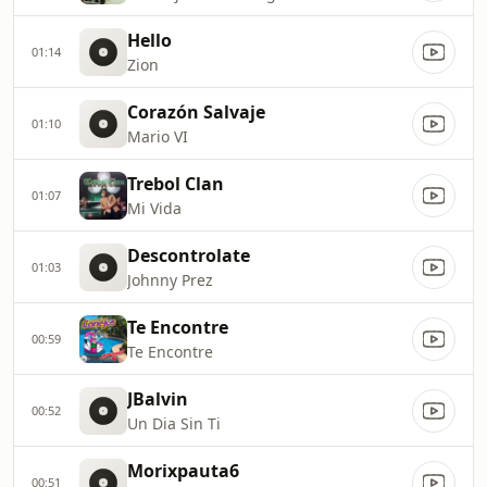
Hello
01:14
Zion
Corazón Salvaje
01:10
Mario VI
Trebol Clan
01:07
Mi Vida
Descontrolate
01:03
Johnny Prez
Te Encontre
00:59
Te Encontre
JBalvin
00:52
Un Dia Sin Ti
Morixpauta6
00:51