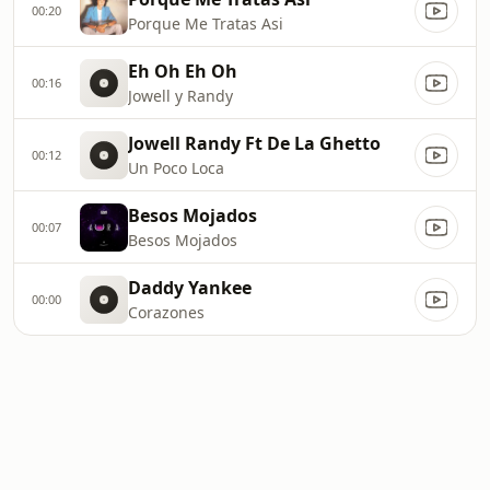
00:20
Porque Me Tratas Asi
Eh Oh Eh Oh
00:16
Jowell y Randy
Jowell Randy Ft De La Ghetto
00:12
Un Poco Loca
Besos Mojados
00:07
Besos Mojados
Daddy Yankee
00:00
Corazones