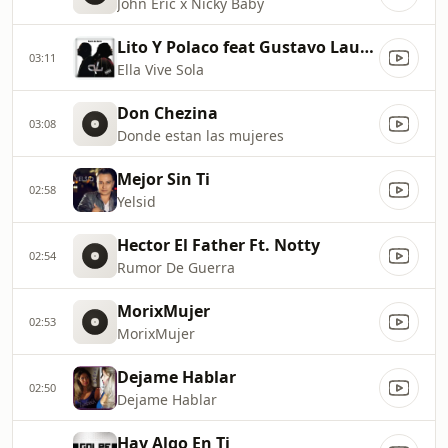
John Eric x Nicky Baby
Lito Y Polaco feat Gustavo Laureano
03:11
Ella Vive Sola
Don Chezina
03:08
Donde estan las mujeres
Mejor Sin Ti
02:58
Yelsid
Hector El Father Ft. Notty
02:54
Rumor De Guerra
MorixMujer
02:53
MorixMujer
Dejame Hablar
02:50
Dejame Hablar
Hay Algo En Ti