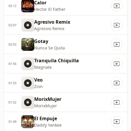
Calor
02:12
Hector El Father
Agresivo Remix
02:07
Agresivo Remix
Gotay
02:03
Nunca Se Quita
Tranquila Chiquilla
01:56
Magnate
Veo
01:53
Zion
MorixMujer
01:52
MorixMujer
El Empuje
01:49
Daddy Yankee