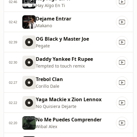
02:46
Hay Algo En Ti
Dejame Entrar
02:42
Makano
OG Black y Master Joe
02:39
Pegate
Daddy Yankee Ft Rupee
02:30
Tempted to touch remix
Trebol Clan
02:27
Corillo Dale
Yaga Mackie x Zion Lennox
02:22
No Quisiera Dejarte
No Me Puedes Comprender
02:20
Wibal Alex