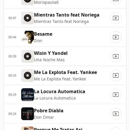
Morixpauta6
Mientras Tanto feat Noriega
00:47
Mientras Tanto feat Noriega
Besame
00:44
Zion
Wisin Y Yandel
00:39
Una Noche Mas
Me La Explota Feat. Yankee
00:33
Me La Explota Feat. Yankee
La Locura Automatica
00:29
La Locura Automatica
Pobre Diabla
00:24
Don Omar
Porque Me Tratas Asi