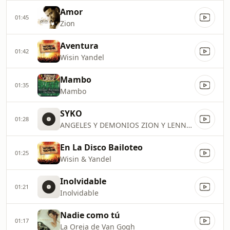
Amor
01:45
Zion
Aventura
01:42
Wisin Yandel
Mambo
01:35
Mambo
SYKO
01:28
ANGELES Y DEMONIOS ZION Y LENNOX
En La Disco Bailoteo
01:25
Wisin & Yandel
Inolvidable
01:21
Inolvidable
Nadie como tú
01:17
La Oreja de Van Gogh