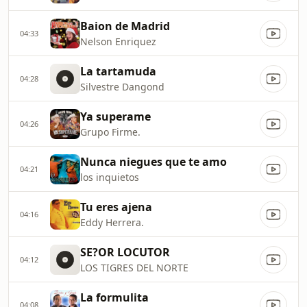
Baion de Madrid
04:33
Nelson Enriquez
La tartamuda
04:28
Silvestre Dangond
Ya superame
04:26
Grupo Firme.
Nunca niegues que te amo
04:21
los inquietos
Tu eres ajena
04:16
Eddy Herrera.
SE?OR LOCUTOR
04:12
LOS TIGRES DEL NORTE
La formulita
04:08