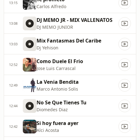
13:15
Carlos Alfredo
DJ MEMO JR - MIX VALLENATOS
13:08
DJ MEMO JUNIOR
Mix Fantasmas Del Caribe
13:03
Dj Yehison
Como Duele El Frio
12:52
Jose Luis Carrascal
La Venia Bendita
12:49
Marco Antonio Solis
No Se Que Tienes Tu
12:44
Diomedes Diaz
Si hoy fuera ayer
12:42
Alci Acosta