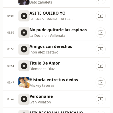
Beto zabaleta
ASI TE QUIERO YO
04:04
LA GRAN BANDA CALE?A -
No pude quitarle las espinas
03:59
La Decision Vallenata
Amigos con derechos
03:55
Jhon alex casta?o
Titulo De Amor
03:51
Diomedes Diaz
Historia entre tus dedos
03:47
Mickey taveras
Perdoname
03:42
Ivan Villazon