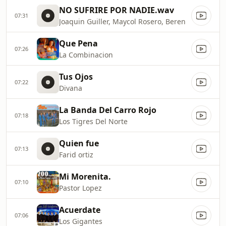
NO SUFRIRE POR NADIE.wav
07:31
Joaquin Guiller, Maycol Rosero, Beren
Que Pena
07:26
La Combinacion
Tus Ojos
07:22
Divana
La Banda Del Carro Rojo
07:18
Los Tigres Del Norte
Quien fue
07:13
Farid ortiz
Mi Morenita.
07:10
Pastor Lopez
Acuerdate
07:06
Los Gigantes