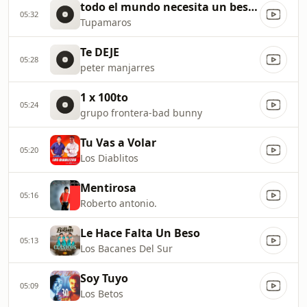
todo el mundo necesita un beso - tuparamaros
05:32
Tupamaros
Te DEJE
05:28
peter manjarres
1 x 100to
05:24
grupo frontera-bad bunny
Tu Vas a Volar
05:20
Los Diablitos
Mentirosa
05:16
Roberto antonio.
Le Hace Falta Un Beso
05:13
Los Bacanes Del Sur
Soy Tuyo
05:09
Los Betos