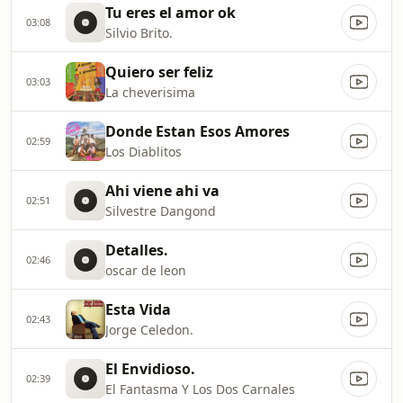
Tu eres el amor ok
03:08
Silvio Brito.
Quiero ser feliz
03:03
La cheverisima
Donde Estan Esos Amores
02:59
Los Diablitos
Ahi viene ahi va
02:51
Silvestre Dangond
Detalles.
02:46
oscar de leon
Esta Vida
02:43
Jorge Celedon.
El Envidioso.
02:39
El Fantasma Y Los Dos Carnales