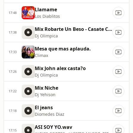
Llamame
17:48
Los Diablitos
Mix Robarte Un Beso - Casate Conmigo - Despacito
17:38
Dj Olimpica
Mesa que mas aplauda.
17:33
Climax
Mix John alex casta?o
17:26
Dj Olimpica
Mix Niche
17:22
Dj Yehison
El jeans
17:18
Diomedes Diaz
ASI SOY YO.wav
17:15