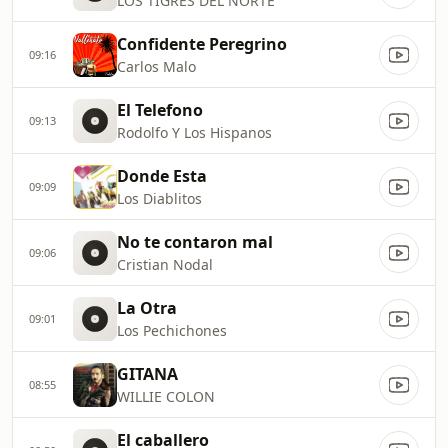
LOS TIGRES DEL NORTE
Confidente Peregrino
09:16
Carlos Malo
El Telefono
09:13
Rodolfo Y Los Hispanos
Donde Esta
09:09
Los Diablitos
No te contaron mal
09:06
Cristian Nodal
La Otra
09:01
Los Pechichones
GITANA
08:55
WILLIE COLON
El caballero