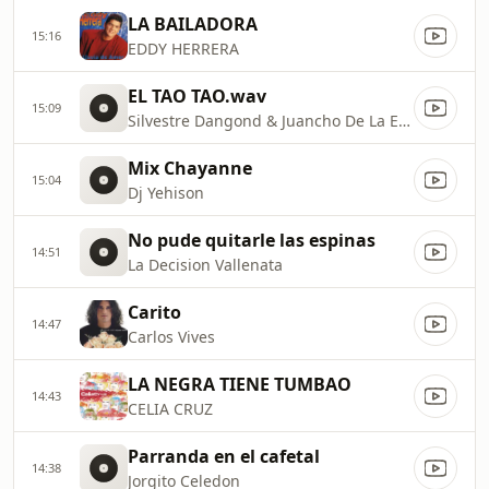
LA BAILADORA
15:16
EDDY HERRERA
EL TAO TAO.wav
15:09
Silvestre Dangond & Juancho De La Espriella
Mix Chayanne
15:04
Dj Yehison
No pude quitarle las espinas
14:51
La Decision Vallenata
Carito
14:47
Carlos Vives
LA NEGRA TIENE TUMBAO
14:43
CELIA CRUZ
Parranda en el cafetal
14:38
Jorgito Celedon