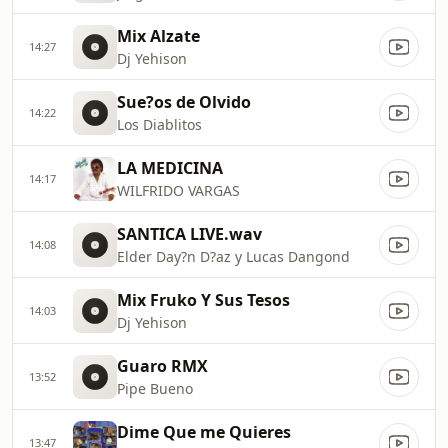
Mix Alzate
14:27
Dj Yehison
Sue?os de Olvido
14:22
Los Diablitos
LA MEDICINA
14:17
WILFRIDO VARGAS
SANTICA LIVE.wav
14:08
Elder Day?n D?az y Lucas Dangond
Mix Fruko Y Sus Tesos
14:03
Dj Yehison
Guaro RMX
13:52
Pipe Bueno
Dime Que me Quieres
13:47