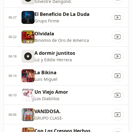
Silvestre Dangond.
El Beneficio De La Duda
06:27
Grupo Firme
Olvidala
06:22
Binomio de Oro de America
A dormir juntitos
06:18
Liz y Eddie Herrera
La Bikina
06:14
Luis Miguel
Un Viejo Amor
06:10
Los Diablitos
VANIDOSA.
06:06
GRUPO CLASE-
Con Los Crespos Hechos