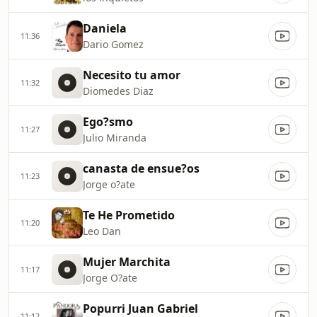
Daniela
11:36
Dario Gomez
Necesito tu amor
11:32
Diomedes Diaz
Ego?smo
11:27
Julio Miranda
canasta de ensue?os
11:23
Jorge o?ate
Te He Prometido
11:20
Leo Dan
Mujer Marchita
11:17
Jorge O?ate
Popurri Juan Gabriel
11:12