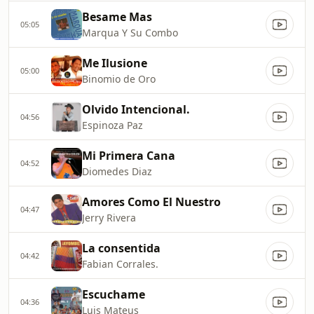
Besame Mas
05:05
Marqua Y Su Combo
Me Ilusione
05:00
Binomio de Oro
Olvido Intencional.
04:56
Espinoza Paz
Mi Primera Cana
04:52
Diomedes Diaz
Amores Como El Nuestro
04:47
Jerry Rivera
La consentida
04:42
Fabian Corrales.
Escuchame
04:36
Luis Mateus