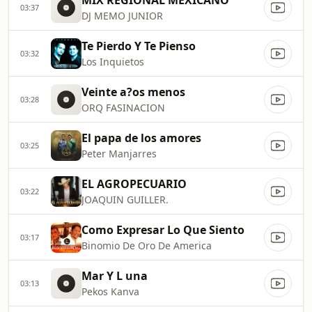
MIX REGIONAL MEXICANO
03:37
DJ MEMO JUNIOR
Te Pierdo Y Te Pienso
03:32
Los Inquietos
Veinte a?os menos
03:28
ORQ FASINACION
El papa de los amores
03:25
Peter Manjarres
EL AGROPECUARIO
03:22
JOAQUIN GUILLER.
Como Expresar Lo Que Siento
03:17
Binomio De Oro De America
Mar Y L una
03:13
Pekos Kanva