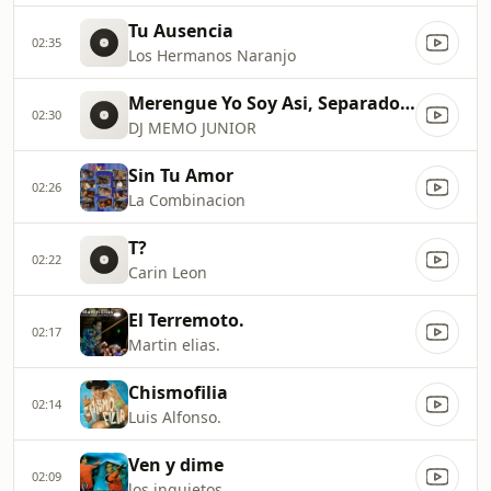
Tu Ausencia
02:35
Los Hermanos Naranjo
Merengue Yo Soy Asi, Separados, Si Supieras
02:30
DJ MEMO JUNIOR
Sin Tu Amor
02:26
La Combinacion
T?
02:22
Carin Leon
El Terremoto.
02:17
Martin elias.
Chismofilia
02:14
Luis Alfonso.
Ven y dime
02:09
los inquietos