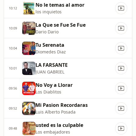
No le temas al amor
10:12
los inquietos
La Que se Fue Se Fue
10:09
Dario Dario
Tu Serenata
10:04
Diomedes Diaz
LA FARSANTE
10:01
JUAN GABRIEL
No Voy a Llorar
09:56
Los Diablitos
Mi Pasion Recordaras
09:52
Luis Alberto Posada
usted es la culpable
09:48
Los embajadores