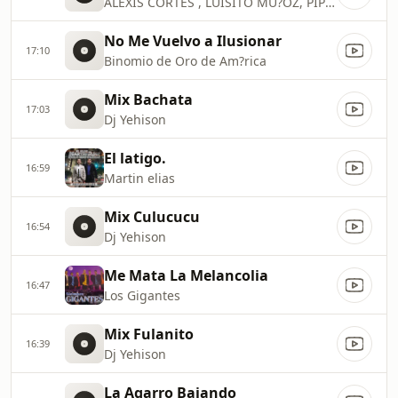
ALEXIS CORTES , LUISITO MU?OZ, PIPE BUENO
No Me Vuelvo a Ilusionar
17:10
Binomio de Oro de Am?rica
Mix Bachata
17:03
Dj Yehison
El latigo.
16:59
Martin elias
Mix Culucucu
16:54
Dj Yehison
Me Mata La Melancolia
16:47
Los Gigantes
Mix Fulanito
16:39
Dj Yehison
La Agarro Bajando