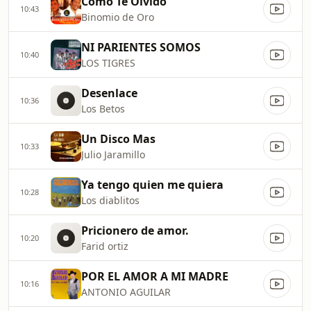
Como Te Olvido
10:43
Binomio de Oro
NI PARIENTES SOMOS
10:40
LOS TIGRES
Desenlace
10:36
Los Betos
Un Disco Mas
10:33
Julio Jaramillo
Ya tengo quien me quiera
10:28
Los diablitos
Pricionero de amor.
10:20
Farid ortiz
POR EL AMOR A MI MADRE
10:16
ANTONIO AGUILAR