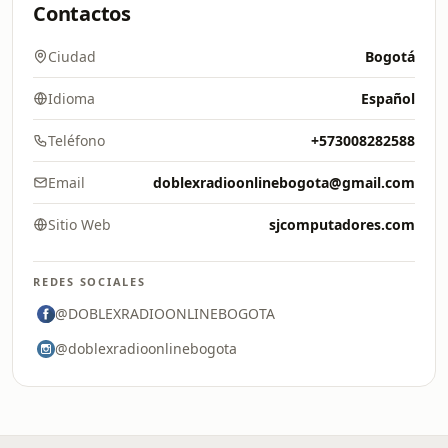
Contactos
Ciudad
Bogotá
Idioma
Español
Teléfono
+573008282588
Email
doblexradioonlinebogota@gmail.com
Sitio Web
sjcomputadores.com
REDES SOCIALES
@DOBLEXRADIOONLINEBOGOTA
@doblexradioonlinebogota