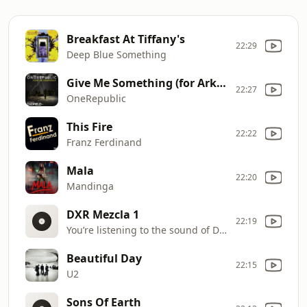
Breakfast At Tiffany's
22:29
Deep Blue Something
Give Me Something (for Arknights Endfield)
22:27
OneRepublic
This Fire
22:22
Franz Ferdinand
Mala
22:20
Mandinga
DXR Mezcla 1
22:19
You’re listening to the sound of Doble X Radio
Beautiful Day
22:15
U2
Sons Of Earth