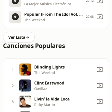
22:12
La Mejor Música Electrónica
Popular (From The Idol Vol. 1 Music from the HBO Original Series)
22:08
The Weeknd
Ver Lista
Canciones Populares
Blinding Lights
1
The Weeknd
Clint Eastwood
2
Gorillaz
Livin' la Vida Loca
3
Ricky Martin