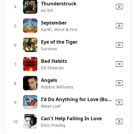
Thunderstruck
4
AC/DC
September
5
Earth, Wind & Fire
Eye of the Tiger
6
Survivor
Bad Habits
7
Ed Sheeran
Angels
8
Robbie Williams
I'd Do Anything for Love (But I Won't Do That) [Single Edit]
9
Meat Loaf
Can't Help Falling In Love
10
Elvis Presley