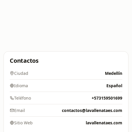
Contactos
Ciudad
Medellín
Idioma
Español
Teléfono
+573159501699
Email
contactos@lavallenataes.com
Sitio Web
lavallenataes.com