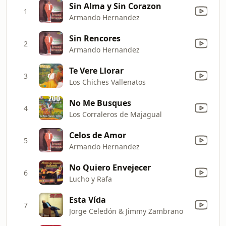
Sin Alma y Sin Corazon
1
Armando Hernandez
Sin Rencores
2
Armando Hernandez
Te Vere Llorar
3
Los Chiches Vallenatos
No Me Busques
4
Los Corraleros de Majagual
Celos de Amor
5
Armando Hernandez
No Quiero Envejecer
6
Lucho y Rafa
Esta Vída
7
Jorge Celedón & Jimmy Zambrano