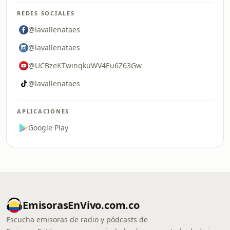
REDES SOCIALES
@lavallenataes
@lavallenataes
@UCBzeKTwinqkuWV4Eu6Z63Gw
@lavallenataes
APLICACIONES
Google Play
EmisorasEnVivo.com.co
Escucha emisoras de radio y pódcasts de