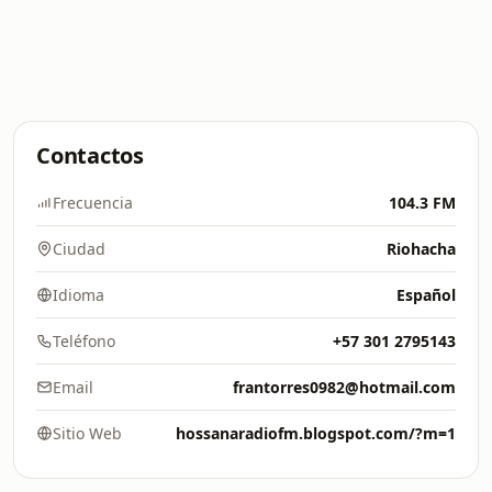
Contactos
Frecuencia
104.3 FM
Ciudad
Riohacha
Idioma
Español
Teléfono
+57 301 2795143
Email
frantorres0982@hotmail.com
Sitio Web
hossanaradiofm.blogspot.com/?m=1