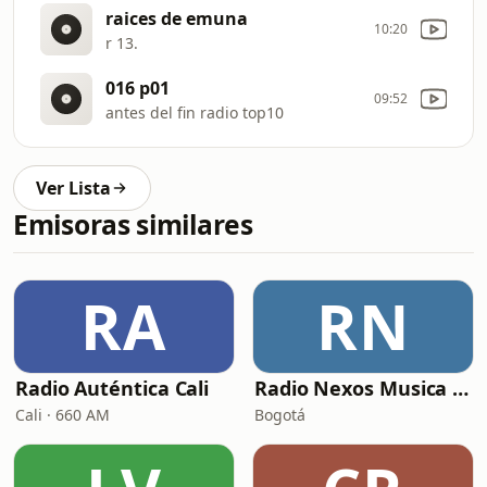
raices de emuna
10:20
r 13.
016 p01
09:52
antes del fin radio top10
Ver Lista
Emisoras similares
RA
RN
Radio Auténtica Cali
Radio Nexos Musica Cristiana (Iglesia De Jesucristo)
Cali · 660 AM
Bogotá