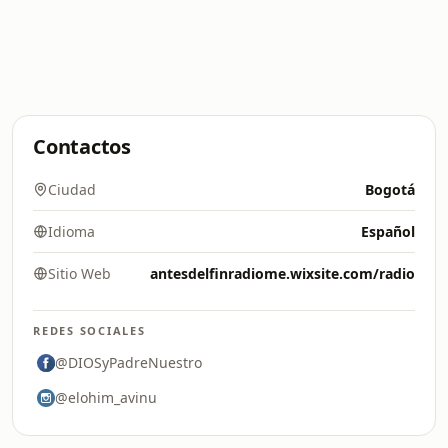
Contactos
Ciudad
Bogotá
Idioma
Español
Sitio Web
antesdelfinradiome.wixsite.com/radio
REDES SOCIALES
@DIOSyPadreNuestro
@elohim_avinu