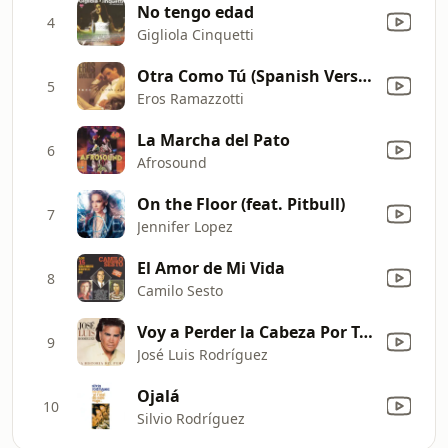
No tengo edad
4
Gigliola Cinquetti
Otra Como Tú (Spanish Version of "Un'Altra Te")
5
Eros Ramazzotti
La Marcha del Pato
6
Afrosound
On the Floor (feat. Pitbull)
7
Jennifer Lopez
El Amor de Mi Vida
8
Camilo Sesto
Voy a Perder la Cabeza Por Tu Amor - Edited Versión
9
José Luis Rodríguez
Ojalá
10
Silvio Rodríguez