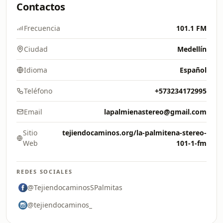
Contactos
Frecuencia
101.1 FM
Ciudad
Medellín
Idioma
Español
Teléfono
+573234172995
Email
lapalmienastereo@gmail.com
Sitio
tejiendocaminos.org/la-palmitena-stereo-
Web
101-1-fm
REDES SOCIALES
@TejiendocaminosSPalmitas
@tejiendocaminos_