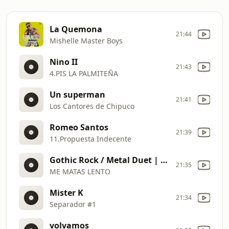
La Quemona
21:44
Mishelle Master Boys
Nino II
21:43
4.PIS LA PALMITEÑA
Un superman
21:41
Los Cantores de Chipuco
Romeo Santos
21:39
11.Propuesta Indecente
Gothic Rock / Metal Duet | Dark Romantic Song (Vox Dei Ignis)
21:35
ME MATAS LENTO
Mister K
21:34
Separador #1
volvamos