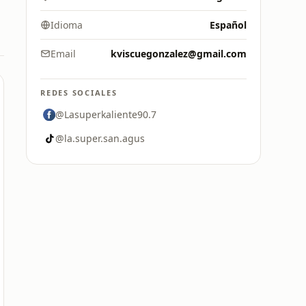
Idioma
Español
Email
kviscuegonzalez@gmail.com
REDES SOCIALES
@Lasuperkaliente90.7
@la.super.san.agus