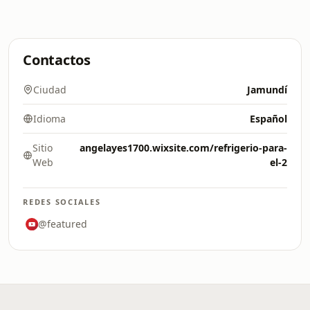
Contactos
Ciudad
Jamundí
Idioma
Español
Sitio
angelayes1700.wixsite.com/refrigerio-para-
Web
el-2
REDES SOCIALES
@featured