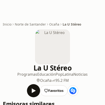
Inicio
Norte de Santander
Ocaña
La U Stéreo
La U Stéreo
Programas
Educación
Pop
Latina
Noticias
Ocaña
95.2 FM
Favoritos
Emisoras similares