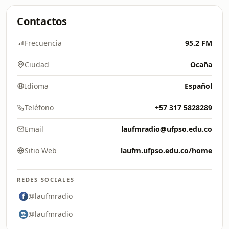
Contactos
Frecuencia
95.2 FM
Ciudad
Ocaña
Idioma
Español
Teléfono
+57 317 5828289
Email
laufmradio@ufpso.edu.co
Sitio Web
laufm.ufpso.edu.co/home
REDES SOCIALES
@laufmradio
@laufmradio