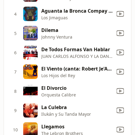
Aguanta la Bronca Compay (feat. Mariano Sánchez)
4
Los Jimaguas
Dilema
5
Johnny Ventura
De Todos Formas Van Hablar
6
JUAN CARLOS ALFONSO Y LA DAN DEN DE CUBA
El Viento (canta: Robert Je'Andor)
7
Los Hijos del Rey
El Divorcio
8
Orquesta Calibre
La Culebra
9
Ilukán y Su Tanda Mayor
Llegamos
10
The Lebron Brothers