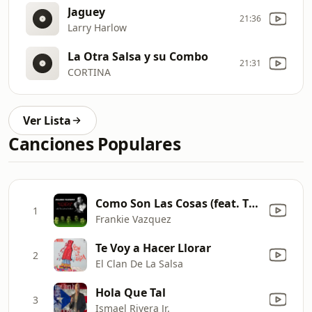
Jaguey
21:36
Larry Harlow
La Otra Salsa y su Combo
21:31
CORTINA
Ver Lista
Canciones Populares
Como Son Las Cosas (feat. The Lebron Brothers)
1
Frankie Vazquez
Te Voy a Hacer Llorar
2
El Clan De La Salsa
Hola Que Tal
3
Ismael Rivera Jr.