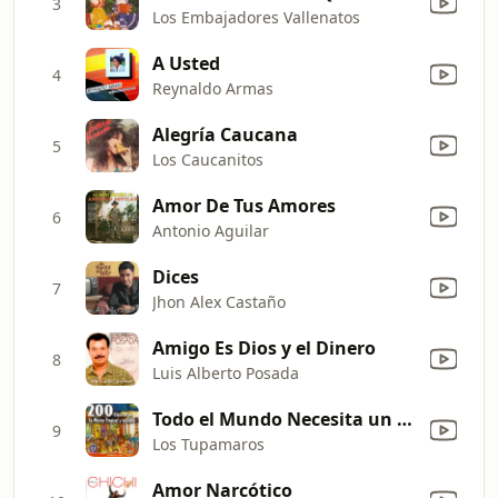
3
Los Embajadores Vallenatos
A Usted
4
Reynaldo Armas
Alegría Caucana
5
Los Caucanitos
Amor De Tus Amores
6
Antonio Aguilar
Dices
7
Jhon Alex Castaño
Amigo Es Dios y el Dinero
8
Luis Alberto Posada
Todo el Mundo Necesita un Beso
9
Los Tupamaros
Amor Narcótico