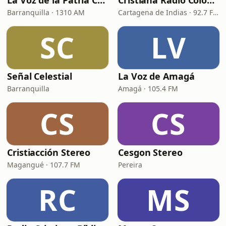
La Voz de la Patria Celestial
Cristiana Radio Colombia
Barranquilla · 1310 AM
Cartagena de Indias · 92.7 FM
SC
LV
Señal Celestial
La Voz de Amagá
Barranquilla
Amagá · 105.4 FM
CS
CS
Cristiacción Stereo
Cesgon Stereo
Magangué · 107.7 FM
Pereira
RC
MS