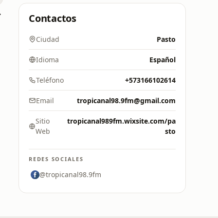
over
Contactos
Ciudad
Pasto
Idioma
Español
Teléfono
+573166102614
Email
tropicanal98.9fm@gmail.com
Sitio
tropicanal989fm.wixsite.com/pa
Web
sto
REDES SOCIALES
@tropicanal98.9fm