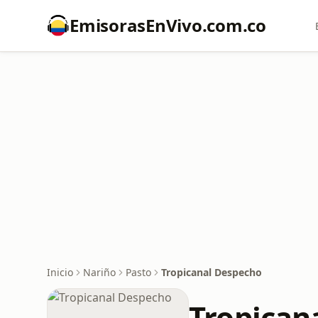
EmisorasEnVivo.com.co
Inicio
Nariño
Pasto
Tropicanal Despecho
Tropican