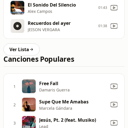
El Sonido Del Silencio
01:43
Alex Campos
Recuerdos del ayer
01:38
JEISON VERGARA
Ver Lista
Canciones Populares
Free Fall
1
Damaris Guerra
Supe Que Me Amabas
2
Marcela Gándara
Jesús, Pt. 2 (feat. Musiko)
3
Lead