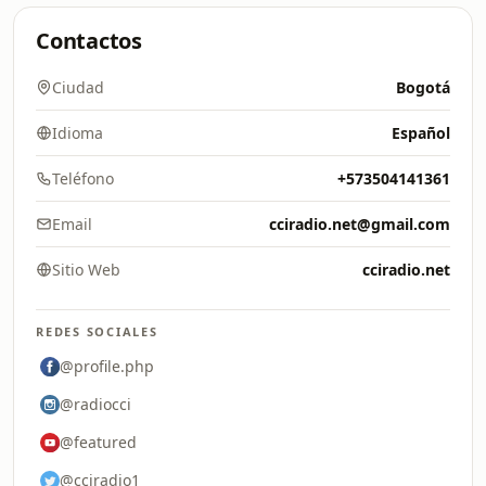
Contactos
Ciudad
Bogotá
Idioma
Español
Teléfono
+573504141361
Email
cciradio.net@gmail.com
Sitio Web
cciradio.net
REDES SOCIALES
@profile.php
@radiocci
@featured
@cciradio1