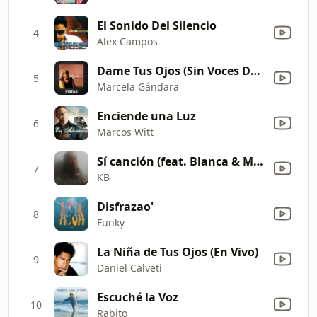
El Sonido Del Silencio
4
Alex Campos
Dame Tus Ojos (Sin Voces De Fondo) [Pista]
5
Marcela Gándara
Enciende una Luz
6
Marcos Witt
Sí canción (feat. Blanca & Musiko)
7
KB
Disfrazao'
8
Funky
La Niña de Tus Ojos (En Vivo)
9
Daniel Calveti
Escuché la Voz
10
Rabito